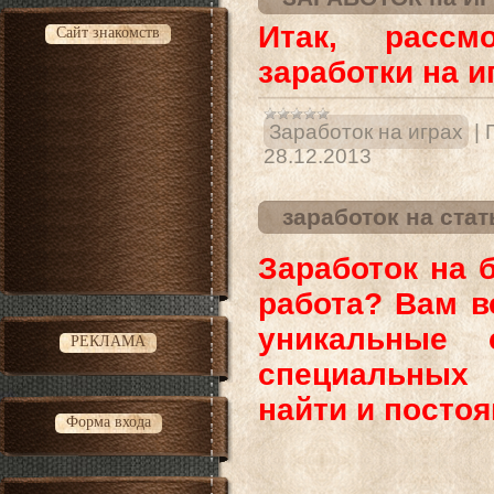
Итак, расс
Сайт знакомств
заработки на и
Заработок на играх
|
28.12.2013
заработок на стат
Заработок на 
работа? Вам в
уникальные
РЕКЛАМА
специальных 
найти и постоя
Форма входа