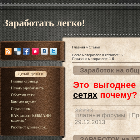
Заработать легко!
Главная
»
Статьи
Всего материалов в каталоге
:
5
Показано материалов
:
1-5
Заработок на об
Делай деньги
Главная страница
Это выгоднее
Начать зарабатывать
сетях
почему?
Обратная связь
Комната отдыха
Справочник
платные форумы
|
Пр
КАК завести ВЕБМАНИ
кошелёк?
29.12.2013
Работа от администра...
ЗАРАБОТОК на И