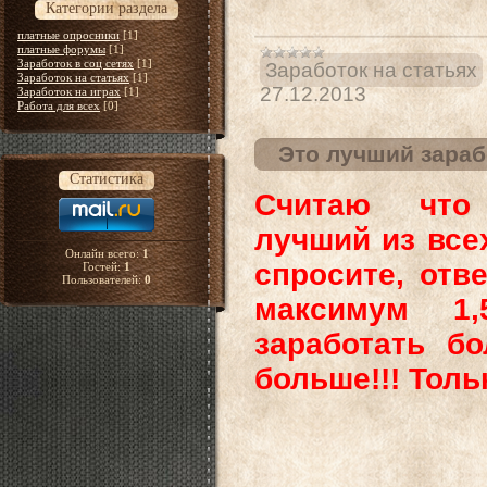
Категории раздела
платные опросники
[1]
платные форумы
[1]
Заработок в соц сетях
[1]
Заработок на статьях
Заработок на статьях
[1]
27.12.2013
Заработок на играх
[1]
Работа для всех
[0]
Это лучший зараб
Статистика
Считаю что 
лучший из все
Онлайн всего:
1
спросите, отв
Гостей:
1
Пользователей:
0
максимум 1
заработать б
больше!!! Толь